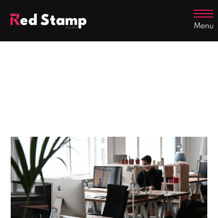
Menu
Success Stories
See how we can provide
value to you as well...