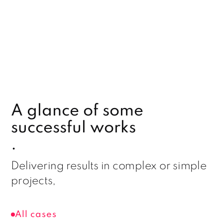
I
lo
A glance of some
 4
successful works
.
na
Lo
Delivering results in complex or simple
projects,
All cases